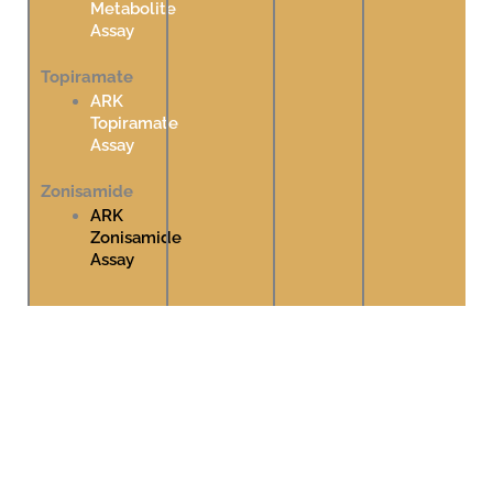
Metabolite
Assay
Topiramate
ARK
Topiramate
Assay
Zonisamide
ARK
Zonisamide
Assay