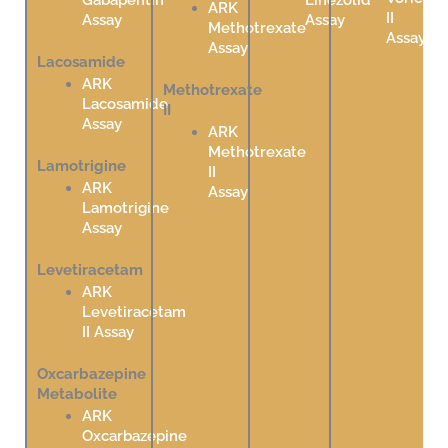
ARK
II
Assay
Assay
Methotrexate
Assay
Assay
Lacosamide
ARK
Methotrexate
Lacosamide
II
Assay
ARK
Methotrexate
Lamotrigine
II
ARK
Assay
Lamotrigine
Assay
Levetiracetam
ARK
Levetiracetam
II Assay
Oxcarbazepine
Metabolite
ARK
Oxcarbazepine