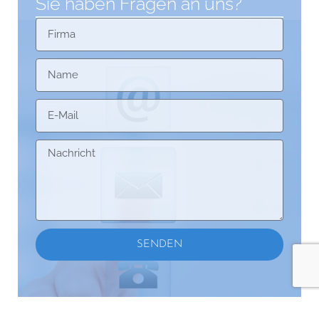
Sie haben Fragen an uns?
Firma
Name
E-Mail
Nachricht
SENDEN