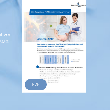
it von
statt
PDF