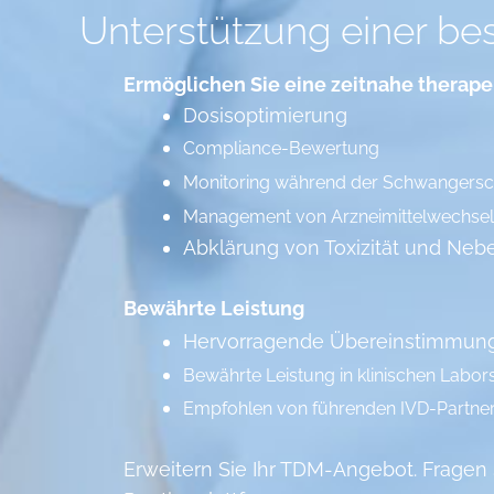
Unterstützung einer be
Ermöglichen Sie eine zeitnahe therap
Dosisoptimierung
Compliance-Bewertung
M
onitoring während der Schwangersc
Management von Arzneimittelwechse
Abklärung von Toxizität und Ne
Bewährte Leistung
Hervorragende Übereinstimmu
Bewährte Leistung in klinischen Labor
Empfohlen von führenden IVD-Partne
Erweitern Sie Ihr TDM-Angebot. Fragen