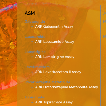
ASM
Gabapentin
M
ARK Gabapentin Assay
Lacosamide
M
ARK Lacosamide Assay
Lamotrigine
ARK Lamotrigine Assay
Levetiracetam
ARK Levetiracetam II Assay
Oxcarbazepine Metabolite
ARK Oxcarbazepine Metabolite Assay
Topiramate
ARK Topiramate Assay