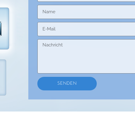
Name
E-Mail
Nachricht
SENDEN