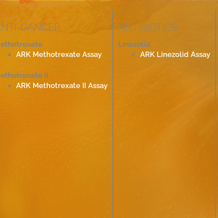
ANTI-CANCER
ANTIBIOTICS
ethotrexate
Linezolid
ARK Methotrexate Assay
ARK Linezolid Assay
ethotrexate II
ARK Methotrexate II Assay