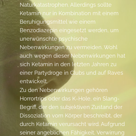
Naturkatastrophen. Allerdings sollte
Ketamin nur in Kombination mit einem
Beruhigungsmittel wie einem
Benzodiazepin eingesetzt werden, um
unerwünschte psychische
Nebenwirkungen zu vermeiden. Wohl
auch wegen dieser Nebenwirkungen hat
sich Ketamin in den letzten Jahren zu
einer Partydroge in Clubs und auf Raves
entwickelt.
Zu den Nebenwirkungen gehören
Horrortrips oder das K-Hole, ein Slang-
Begriff, der den subjektiven Zustand der
Dissoziation vom Körper beschreibt, der
durch Ketamin verursacht wird. Aufgrund
seiner angeblichen Fähigkeit, Verwirrung