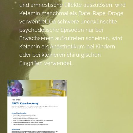
und amnestische Effekte auszulösen, wird
Ketamin manchmal als Date-Rape-Droge
verwendet. Da schwere unerwünschte
psychedelische Episoden nur bei
Erwachsenen aufzutreten scheinen, wird
Ketamin als Anästhetikum bei Kindern
oder bei kleineren chirurgischen
Eingriffen verwendet.