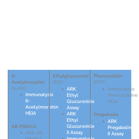
Drugs of Abuse Testing Assays
6-
Ethylglucuronid
Phencyclidin
Acetylmorphin
(EtG)
(PCP)
(6-AM)
ARK
Immunalysis
Immunalysis
Ethyl
Phencyclidine
6-
Glucuronide
HEIA
Acetylmorphin
Assay
HEIA
ARK
Pregabalin
Ethyl
ARK
Glucuronide
AB-PINACA
Pregabalin
II Assay
ARK AB-
II Assay
Immunalysis
PINACA