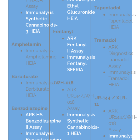
Ethyl
Assay
Tapentadol
Glucuronide
Immunalysis
Immunalysis
HEIA
Synthetic
Tapentadol
Cannabinoids-
HEIA
3 HEIA
Fentanyl
ARK
Tramadol
Amphetamin
Fentanyl
ARK
Immunalysis
II Assay
Diagnostics
Amphetamine
Immunalysis
Tramadol
HEIA
Fentanyl
Assay
SEFRIA
Immunalysis
Barbiturate
Tramadol
Immunalysis
JWH-018
HEIA
Barbiturate
ARK
HEIA
UR144/JWH-
UR-144 / XLR-
018
11
Assay
Benzodiazepine
ARK
Immunalysis
ARK HS
UR144/JWH-
Synthetic
Benzodiazepine
018
Cannabinoids-
II Assay
Assay
1 HEIA
Immunalysis
Immunalysis
Benzodiazepine