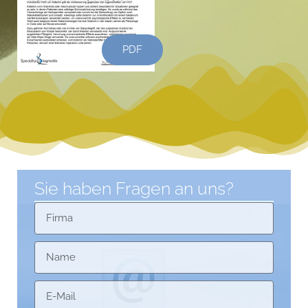
PDF
Sie haben Fragen an uns?
Firma
Name
E-Mail