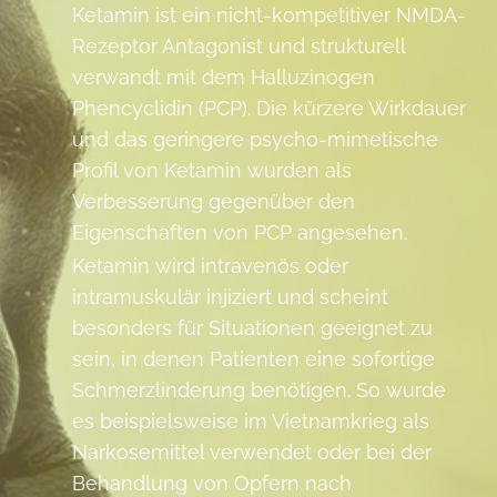
Ketamin ist ein nicht-kompetitiver NMDA-
Rezeptor Antagonist und strukturell
verwandt mit dem Halluzinogen
Phencyclidin (PCP). Die kürzere Wirkdauer
und das geringere psycho-mimetische
Profil von Ketamin wurden als
Verbesserung gegenüber den
Eigenschaften von PCP angesehen.
Ketamin wird intravenös oder
intramuskulär injiziert und scheint
besonders für Situationen geeignet zu
sein, in denen Patienten eine sofortige
Schmerzlinderung benötigen. So wurde
es beispielsweise im Vietnamkrieg als
Narkosemittel verwendet oder bei der
Behandlung von Opfern nach