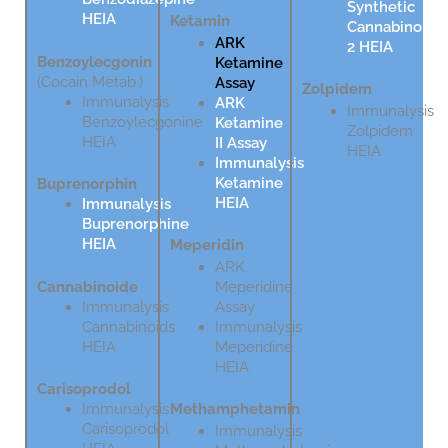
Synthetic
HEIA
Ketamin
Cannabinoids
ARK
2 HEIA
Benzoylecgonin
Ketamine
(Cocain Metab.)
Assay
Zolpidem
Immunalysis
ARK
Immunalysis
Benzoylecgonine
Ketamine
Zolpidem
HEIA
II Assay
HEIA
Immunalysis
Ketamine
Buprenorphin
HEIA
Immunalysis
Buprenorphine
HEIA
Meperidin
ARK
Cannabinoide
Meperidine
Immunalysis
Assay
Cannabinoids
Immunalysis
HEIA
Meperidine
HEIA
Carisoprodol
Immunalysis
Methamphetamin
Carisoprodol
Immunalysis