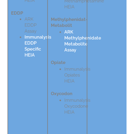
HEIA
Methamphetamine
HEIA
EDDP
ARK
Methylphenidat-
EDDP
Metabolit
Assay
ARK
Immunalysis
Methylphenidate
EDDP
Metabolite
Specific
Assay
HEIA
Opiate
Immunalysis
Opiates
HEIA
Oxycodon
Immunalysis
Oxycodone
HEIA