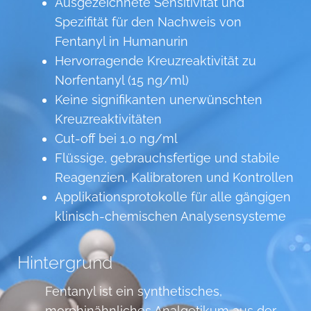
Ausgezeichnete Sensitivität und
Spezifität für den Nachweis von
Fentanyl in Humanurin
Hervorragende Kreuzreaktivität zu
Norfentanyl (15 ng/ml)
Keine signifikanten unerwünschten
Kreuzreaktivitäten
Cut-off bei 1,0 ng/ml
Flüssige, gebrauchsfertige und stabile
Reagenzien, Kalibratoren und Kontrollen
Applikationsprotokolle für alle gängigen
klinisch-chemischen Analysensysteme
Hintergrund
Fentanyl ist ein synthetisches,
morphinähnliches Analgetikum aus der