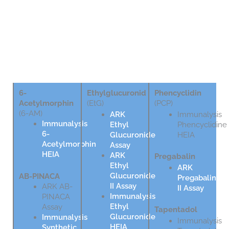
Drugs of Abuse Testing Assays
6-
Ethylglucuronid
Phencyclidin
Acetylmorphin
(EtG)
(PCP)
(6-AM)
ARK
Immunalysis
Immunalysis
Ethyl
Phencyclidine
6-
Glucuronide
HEIA
Acetylmorphin
Assay
HEIA
ARK
Pregabalin
Ethyl
ARK
Glucuronide
AB-PINACA
Pregabalin
II Assay
ARK AB-
II Assay
Immunalysis
PINACA
Ethyl
Assay
Tapentadol
Glucuronide
Immunalysis
Immunalysis
HEIA
Synthetic