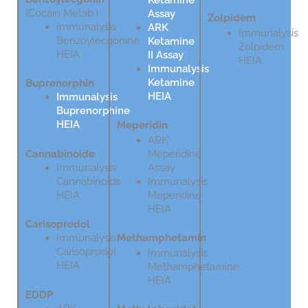
(Cocain Metab.)
Assay
Zolpidem
Immunalysis
ARK
Immunalysis
Benzoylecgonine
Ketamine
Zolpidem
HEIA
II Assay
HEIA
Immunalysis
Ketamine
Buprenorphin
HEIA
Immunalysis
Buprenorphine
HEIA
Meperidin
ARK
Cannabinoide
Meperidine
Immunalysis
Assay
Cannabinoids
Immunalysis
HEIA
Meperidine
HEIA
Carisoprodol
Immunalysis
Methamphetamin
Carisoprodol
Immunalysis
HEIA
Methamphetamine
HEIA
EDDP