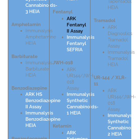
Tapentadol
Cannabinoids-
HEIA
3 HEIA
Fentanyl
ARK
Tramadol
Amphetamin
Fentanyl
ARK
Immunalysis
II Assay
Diagnostics
Amphetamine
Immunalysis
Tramadol
HEIA
Fentanyl
Assay
SEFRIA
Immunalysis
Barbiturate
Tramadol
Immunalysis
JWH-018
HEIA
Barbiturate
ARK
HEIA
UR144/JWH-
UR-144 / XLR-
018
11
Assay
Benzodiazepine
ARK
Immunalysis
ARK HS
UR144/JWH-
Synthetic
Benzodiazepine
018
Cannabinoids-
II Assay
Assay
1 HEIA
Immunalysis
Immunalysis
Benzodiazepine
Synthetic
HEIA
Ketamin
Cannabinoids
ARK
2 HEIA
Benzoylecgonin
Ketamine