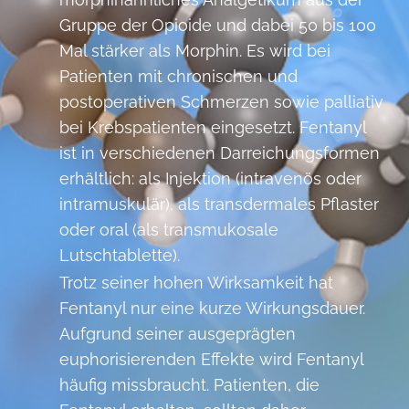
Gruppe der Opioide und dabei 50 bis 100
Mal stärker als Morphin. Es wird bei
Patienten mit chronischen und
postoperativen Schmerzen sowie palliativ
bei Krebspatienten eingesetzt. Fentanyl
ist in verschiedenen Darreichungsformen
erhältlich: als Injektion (intravenös oder
intramuskulär), als transdermales Pflaster
oder oral (als transmukosale
Lutschtablette).
Trotz seiner hohen Wirksamkeit hat
Fentanyl nur eine kurze Wirkungsdauer.
Aufgrund seiner ausgeprägten
euphorisierenden Effekte wird Fentanyl
häufig missbraucht. Patienten, die