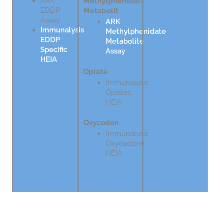
ARK
Methylphenidat-
EDDP
Metabolit
Assay
ARK
Immunalysis
Methylphenidate
EDDP
Metabolite
Specific
Assay
HEIA
Opiate
Immunalysis
Opiates
HEIA
Oxycodon
Immunalysis
Oxycodone
HEIA